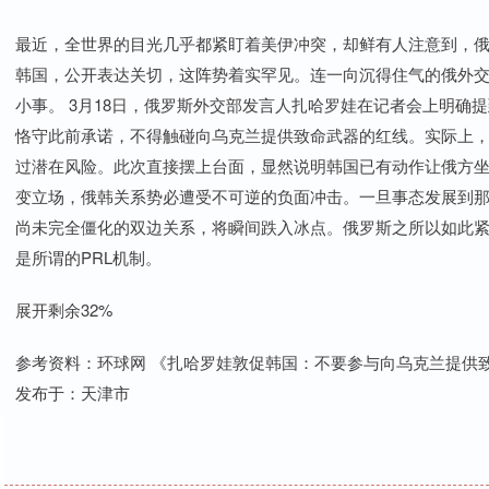
最近，全世界的目光几乎都紧盯着美伊冲突，却鲜有人注意到，
韩国，公开表达关切，这阵势着实罕见。连一向沉得住气的俄外
小事。 3月18日，俄罗斯外交部发言人扎哈罗娃在记者会上明确
恪守此前承诺，不得触碰向乌克兰提供致命武器的红线。实际上
过潜在风险。此次直接摆上台面，显然说明韩国已有动作让俄方
变立场，俄韩关系势必遭受不可逆的负面冲击。一旦事态发展到
尚未完全僵化的双边关系，将瞬间跌入冰点。俄罗斯之所以如此
是所谓的PRL机制。
展开剩余32%
参考资料：环球网 《扎哈罗娃敦促韩国：不要参与向乌克兰提供
发布于：天津市