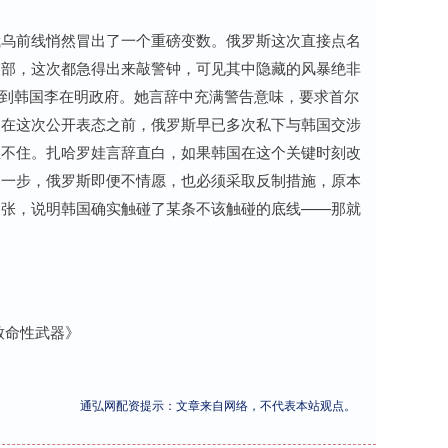
俄乌前线悄然冒出了一个重磅变数。俄罗斯这次直接点名
交部，这次都急得出来敲警钟，可见其中隐藏的风暴绝非
提到韩国李在明政府。她言辞中充满警告意味，要求首尔
，在这次公开表态之前，俄罗斯早已多次私下与韩国交涉
坐不住。扎哈罗娃言辞直白，如果韩国在这个关键时刻改
那一步，俄罗斯即便不情愿，也必须采取反制措施，原本
紧张，说明韩国确实触碰了某条不该触碰的底线——那就
致命性武器》
通弘网配资提示：文章来自网络，不代表本站观点。