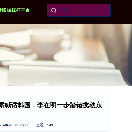
炒股加杠杆平台
赶紧喊话韩国，李在明一步踏错搅动东
-06-05 08:09:08
查看：193