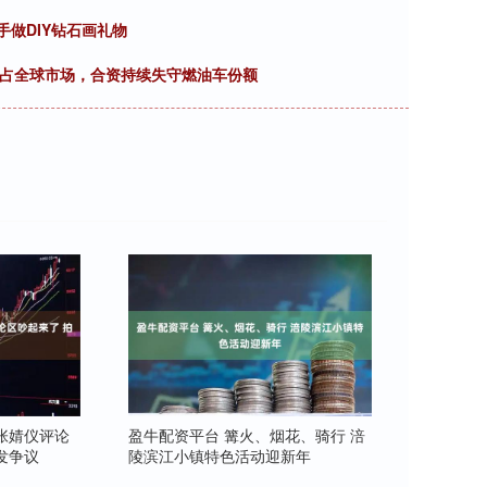
手做DIY钻石画礼物
抢占全球市场，合资持续失守燃油车份额
张婧仪评论
盈牛配资平台 篝火、烟花、骑行 涪
发争议
陵滨江小镇特色活动迎新年