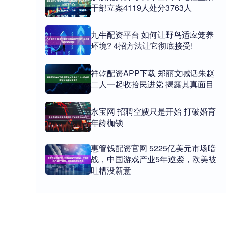
干部立案4119人处分3763人
九牛配资平台 如何让野鸟适应笼养
环境? 4招方法让它彻底接受!
祥乾配资APP下载 郑丽文喊话朱赵
二人一起收拾民进党 揭露其真面目
永宝网 招聘空嫂只是开始 打破婚育
年龄枷锁
惠管钱配资官网 5225亿美元市场暗
战，中国游戏产业5年逆袭，欧美被
吐槽没新意