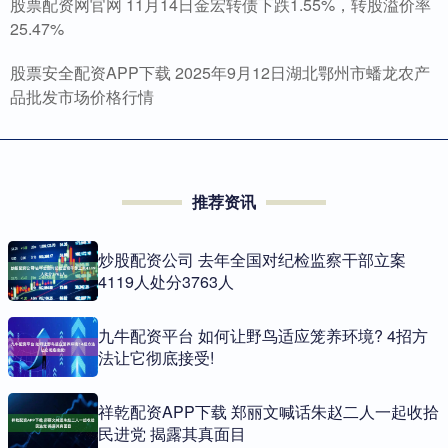
股票配资网官网 11月14日金宏转债下跌1.55%，转股溢价率
25.47%
股票安全配资APP下载 2025年9月12日湖北鄂州市蟠龙农产
品批发市场价格行情
推荐资讯
炒股配资公司 去年全国对纪检监察干部立案
4119人处分3763人
九牛配资平台 如何让野鸟适应笼养环境? 4招方
法让它彻底接受!
祥乾配资APP下载 郑丽文喊话朱赵二人一起收拾
民进党 揭露其真面目