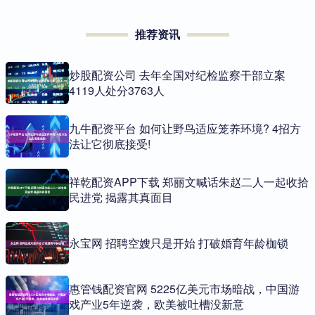
推荐资讯
炒股配资公司 去年全国对纪检监察干部立案
4119人处分3763人
九牛配资平台 如何让野鸟适应笼养环境? 4招方
法让它彻底接受!
祥乾配资APP下载 郑丽文喊话朱赵二人一起收拾
民进党 揭露其真面目
永宝网 招聘空嫂只是开始 打破婚育年龄枷锁
惠管钱配资官网 5225亿美元市场暗战，中国游
戏产业5年逆袭，欧美被吐槽没新意