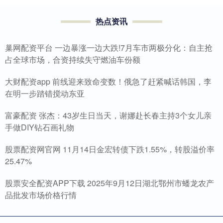
热点资讯
巢网配资平台 一边暴涨一边大跌!7月车市两极分化：自主抢
占全球市场，合资持续失守燃油车份额
大财配资app 前线迎来致命变数！俄急了赶紧喊话韩国，李
在明一步踏错搅动东亚
富豪配资 张杰：43岁生日当天，谢娜赴长春主持3个女儿亲
手做DIY钻石画礼物
股票配资网官网 11月14日金宏转债下跌1.55%，转股溢价率
25.47%
股票安全配资APP下载 2025年9月12日湖北鄂州市蟠龙农产
品批发市场价格行情