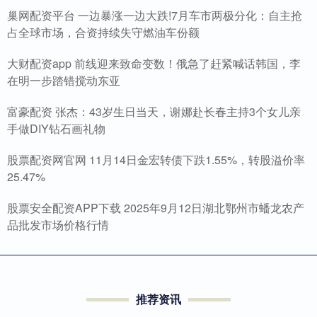
巢网配资平台 一边暴涨一边大跌!7月车市两极分化：自主抢
占全球市场，合资持续失守燃油车份额
大财配资app 前线迎来致命变数！俄急了赶紧喊话韩国，李
在明一步踏错搅动东亚
富豪配资 张杰：43岁生日当天，谢娜赴长春主持3个女儿亲
手做DIY钻石画礼物
股票配资网官网 11月14日金宏转债下跌1.55%，转股溢价率
25.47%
股票安全配资APP下载 2025年9月12日湖北鄂州市蟠龙农产
品批发市场价格行情
推荐资讯