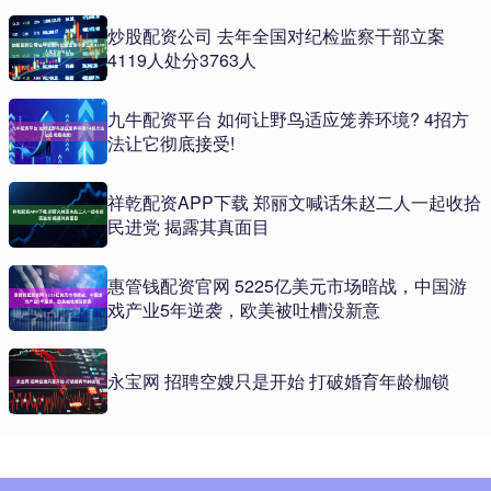
炒股配资公司 去年全国对纪检监察干部立案
4119人处分3763人
九牛配资平台 如何让野鸟适应笼养环境? 4招方
法让它彻底接受!
祥乾配资APP下载 郑丽文喊话朱赵二人一起收拾
民进党 揭露其真面目
惠管钱配资官网 5225亿美元市场暗战，中国游
戏产业5年逆袭，欧美被吐槽没新意
永宝网 招聘空嫂只是开始 打破婚育年龄枷锁