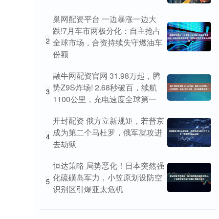
巢网配资平台 一边暴涨一边大
跌!7月车市两极分化：自主抢占
2
全球市场，合资持续失守燃油车
份额
融牛网配资官网 31.98万起，腾
势Z9S炸场! 2.68秒破百，续航
3
1100公里，充电速度全球第一
开封配资 俄方立新规矩，若普京
成为第二个马杜罗，俄军就攻进
4
去劫狱
恒达策略 局势恶化！日本突然强
化硫磺岛军力，小笠原划设防空
5
识别区引爆亚太危机