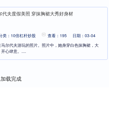
尔代夫度假美照 穿抹胸裙大秀好身材
分类：10倍杠杆炒股
查看：195
日期：03-04
在马尔代夫游玩的照片。照片中，她身穿白色抹胸裙，大
心肆意。....
已加载完成