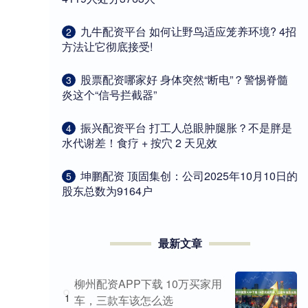
​九牛配资平台 如何让野鸟适应笼养环境? 4招
2
方法让它彻底接受!
​股票配资哪家好 身体突然“断电”？警惕脊髓
3
炎这个“信号拦截器”
​振兴配资平台 打工人总眼肿腿胀？不是胖是
4
水代谢差！食疗 + 按穴 2 天见效
​坤鹏配资 顶固集创：公司2025年10月10日的
5
股东总数为9164户
最新文章
柳州配资APP下载 10万买家用
1
车，三款车该怎么选