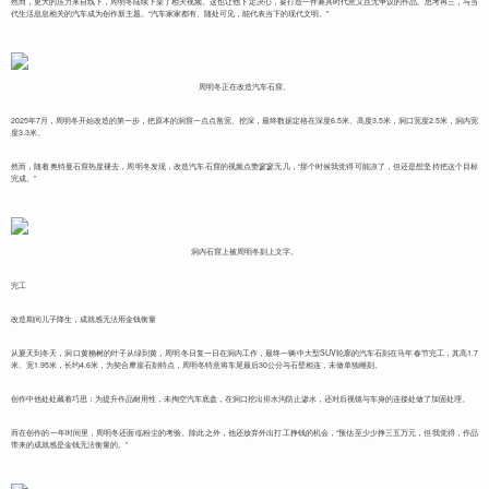
然而，更大的压力来自线下，周明冬陆续下架了相关视频。这也让他下定决心，要打造一件兼具时代意义且无争议的作品。思考再三，与当
代生活息息相关的汽车成为创作新主题。“汽车家家都有、随处可见，能代表当下的现代文明。”
周明冬正在改造汽车石窟。
2025年7月，周明冬开始改造的第一步，把原本的洞窟一点点凿宽、挖深，最终数据定格在深度6.5米、高度3.5米，洞口宽度2.5米，洞内宽
度3.3米。
然而，随着奥特曼石窟热度褪去，周明冬发现，改造汽车石窟的视频点赞寥寥无几，“那个时候我觉得可能凉了，但还是想坚持把这个目标
完成。”
洞内石窟上被周明冬刻上文字。
完工
改造期间儿子降生，成就感无法用金钱衡量
从夏天到冬天，洞口黄桷树的叶子从绿到黄，周明冬日复一日在洞内工作，最终一辆中大型SUV轮廓的汽车石刻在马年春节完工，其高1.7
米、宽1.95米，长约4.6米，为契合摩崖石刻特点，周明冬特意将车尾最后30公分与石壁相连，未做单独雕刻。
创作中他处处藏着巧思：为提升作品耐用性，未掏空汽车底盘，在洞口挖出排水沟防止渗水，还对后视镜与车身的连接处做了加固处理。
而在创作的一年时间里，周明冬还面临粉尘的考验。除此之外，他还放弃外出打工挣钱的机会，“预估至少少挣三五万元，但我觉得，作品
带来的成就感是金钱无法衡量的。”