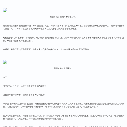
周明冬此前创作的奥特曼石窟。
他将雕刻过程发布至短视频平台，并开启直播。很快，“四川安岳男子花两个月雕刻奥特曼石窟”的视频在网络上迅速蹿红。视频中的造像令
人眼前一亮：下半部分呈现出常见的大佛禅坐姿势，庄严肃穆，而头部却神似奥特曼。
网友们纷纷化身“段子手”，妙语连珠。有人幽默地调侃这是“乐山大曼”，以一种诙谐的方式将其与著名的乐山大佛相联系；也有人评价它“弥
补了摩崖石刻没有奥特曼的缺憾” 。
一时间，相关话题热度居高不下，登上各大社交平台的热门榜单，成为众多网友茶余饭后讨论的焦点。
周明冬雕刻所在区域。
凉了
引发文化入侵争议，思索再三决定改造成汽车石窟
随着事件的持续发酵，周明冬走进了大众的视野。
“一开始选择雕类似‘奥特曼’的造型，纯粹是觉得这样的创意既好玩又搞笑，充满了趣味性，完全没有预料到会在网络上掀起如此巨大的波
澜。”在雕刻过程中，周明冬就遭遇了诸多挑战，“不少网友提醒我可能存在侵权风险，还有人说是文化入侵。”
意识到问题的严重性，周明冬随即采取行动，专门前往南充博物馆，仔细参考馆内汉代陶俑的形象。经过深入研究与精心构思，他对雕像的
整体造型进行了大幅度修改，并特别注明“创作灵感来源于汉代陶俑” 。