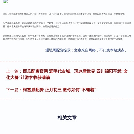
汽车石窟还藏着周明冬对家人的心意。改造期间，儿子正好出生，他特意在洞壁上刻下文字记录，希望以此作为送给孩子的特殊礼物。
为了迎接马年春节，周明冬还特意在石窟内挂上了灯笼，让冰冷的石刻多了几分节日的温暖与烟火气。至于未来的生活，因雕刻行业粉尘过
重，他表示大概率不会继续从事石刻工作，将回归普通的生活。
从奥特曼石窟到汽车石窟，周明冬用一年时间，在崖壁上凿出了属于自己的创作之路。这场不计成本的创作，无关名利，只是一个普通人用
自己的方式为时代留痕、为生活立像，而这座藏在山林间的汽车石窟，也将在时光的流逝中，静静诉说着属于这个时代的平凡故事。
通弘网配资提示：文章来自网络，不代表本站观点。
上一篇：
西瓜配资官网 逛明代古城、玩冰雪世界 四川绵阳平武“文
化大餐”让游客收获满满
下一篇：
柯塞威配资 正月初三 教你如何“不绷着”
相关文章