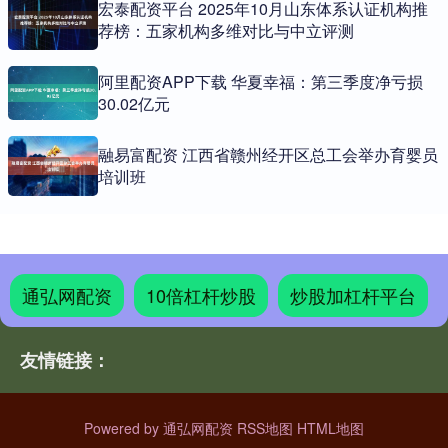
宏泰配资平台 2025年10月山东体系认证机构推
荐榜：五家机构多维对比与中立评测
阿里配资APP下载 华夏幸福：第三季度净亏损
30.02亿元
融易富配资 江西省赣州经开区总工会举办育婴员
培训班
通弘网配资
10倍杠杆炒股
炒股加杠杆平台
友情链接：
Powered by
通弘网配资
RSS地图
HTML地图