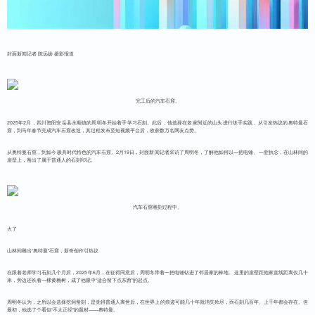
封面新闻记者 陈远扬 摄影报道
完工后的汽车石窟。
2025年2月，四川资阳安岳县永顺镇的周明冬开始着手学习石刻。此后，他选择在老家附近的山头进行练手实践，从引发热议的奥特曼石
窟，到马年春节完成汽车石窟改造，其过程发布至短视频平台后，收获数万名网友点赞。
从奥特曼石窟，到如今极具时代特色的汽车石窟。2月19日，封面新闻记者采访了周明冬，了解他如何以一把电锤、一腔执念，在山林间的
崖壁上，凿出了属于普通人的石刻印记。
汽车石窟雕刻过程中。
火了
山林间雕出“奥特曼”石窟，新奇创作引热议
在跟着老师学习石刻几个月后，2025年6月，在征得同意后，周明冬带着一把电锤钻进了邻居家的林地。这里的崖壁距他家直线距离仅几十
米，旁边还长着一棵黄桷树，成了他眼中“适合留下点东西”的起点。
周明冬认为，之所以会选择挖洞凿刻，是觉得普通人离世后，在世界上的痕迹可能几十年就消失殆尽，而石刻几百年、上千年都会存在。但
最初，他选了个看似“不太正经”的题材——奥特曼。