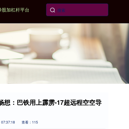
炒股加杠杆平台
畅想：巴铁用上霹雳-17超远程空空导
07:37:18
查看：115