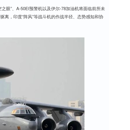
”、A-50EI预警机以及伊尔-78加油机将面临前所未
驱离，印度“阵风”等战斗机的作战半径、态势感知和协