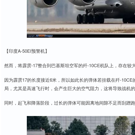
【印度A-50EI预警机】
然而，将霹雳-17整合到巴基斯坦空军的歼-10CE机队上，存在
因为霹雳17的长度接近6米，所以如此长的弹体若挂载在歼-10
局，尤其是高速飞行时，会产生巨大的空气阻力，这将导致战机
同时，起飞和降落阶段，过长的弹体可能因离地间隙不足而刮蹭