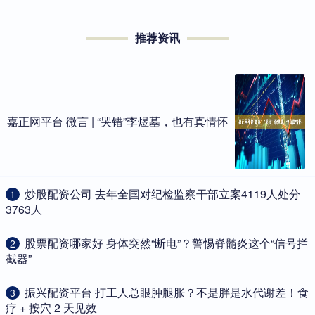
推荐资讯
嘉正网平台 微言 | “哭错”李煜墓，也有真情怀
​炒股配资公司 去年全国对纪检监察干部立案4119人处分
1
3763人
​股票配资哪家好 身体突然“断电”？警惕脊髓炎这个“信号拦
2
截器”
​振兴配资平台 打工人总眼肿腿胀？不是胖是水代谢差！食
3
疗 + 按穴 2 天见效