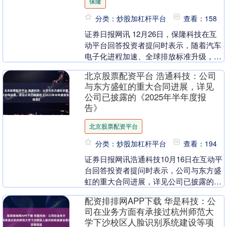
保隆
分类：炒股加杠杆平台
查看：158
证券日报网讯 12月26日，保隆科技在互
动平台回答投资者提问时表示，随着汽车
电子化进程加速、全球排放标准升级，公
司包括压力类传感器、光学类传感器、速
北京股票配资平台 浩通科技：公司
度/位置类传....
与东方盛虹的重大合同进展，详见
公司已披露的《2025年半年度报
告》
北京股票配资平台
分类：炒股加杠杆平台
查看：194
证券日报网讯浩通科技10月16日在互动平
台回答投资者提问时表示，公司与东方盛
虹的重大合同进展，详见公司已披露的
《2025年半年度报告》。....
配资排排网APP下载 华是科技：公
司在业务方面有承接过杭州师范大
学下沙校区人脸识别系统建设等项