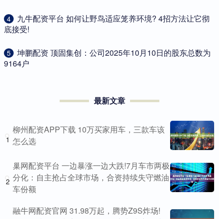
​九牛配资平台 如何让野鸟适应笼养环境? 4招方法让它彻
4
底接受!
​坤鹏配资 顶固集创：公司2025年10月10日的股东总数为
5
9164户
最新文章
柳州配资APP下载 10万买家用车，三款车该
1
怎么选
巢网配资平台 一边暴涨一边大跌!7月车市两极
分化：自主抢占全球市场，合资持续失守燃油
2
车份额
融牛网配资官网 31.98万起，腾势Z9S炸场!