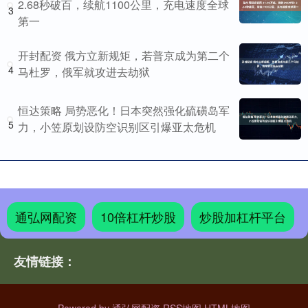
2.68秒破百，续航1100公里，充电速度全球
3
第一
开封配资 俄方立新规矩，若普京成为第二个
4
马杜罗，俄军就攻进去劫狱
恒达策略 局势恶化！日本突然强化硫磺岛军
5
力，小笠原划设防空识别区引爆亚太危机
通弘网配资
10倍杠杆炒股
炒股加杠杆平台
友情链接：