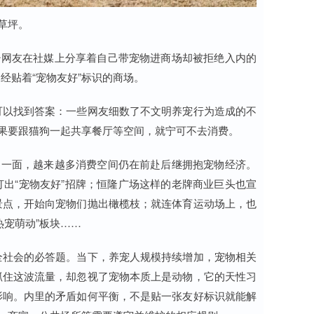
草坪。
少网友在社媒上分享着自己带宠物进商场却被拒绝入内的
经贴着“宠物友好”标识的商场。
可以找到答案：一些网友细数了不文明养宠行为造成的不
如果要跟猫狗一起共享餐厅等空间，就宁可不去消费。
另一面，越来越多消费空间仍在前赴后继拥抱宠物经济。
打出“宠物友好”招牌；恒隆广场这样的老牌商业巨头也宣
景点，开始向宠物们抛出橄榄枝；就连体育运动场上，也
热宠萌动”板块……
全社会的必答题。当下，养宠人规模持续增加，宠物相关
抓住这波流量，却忽视了宠物本质上是动物，它的天性习
影响。内里的矛盾如何平衡，不是贴一张友好标识就能解