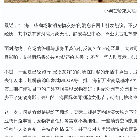
小狗在蟠龙天地
最近，“上海一些商场取消宠物友好”的消息在网上引发热议。不
经历。其中就有苏河湾万象天地、静安嘉里中心、兴业太古汇等曾
面对宠物，商场的管理与服务手势为何反复？在评论区里，大致
良影响，支持商场将公共区域“还给人类”；还有一些人则表示，
不过，一面是已经施行“宠物友好”的商场在顾客的矛盾中承压，
去年以来，虹桥前湾印象城MEGA等一批上海新开业商场基本都
布三期扩建项目中的户外空间实现宠物友好；世纪公园等公园和
少不了宠物身影，去年的上海国际体育潮流文化节，就专门推出“
这一次，问题看似是提给了商场，实际上却是宠物经济大热之下
业态日益丰富，宠物衣食住行等需求不断细化。一些消费空间想
惯都与人类有别，在特定的情况下，甚至会对人类活动造成负面