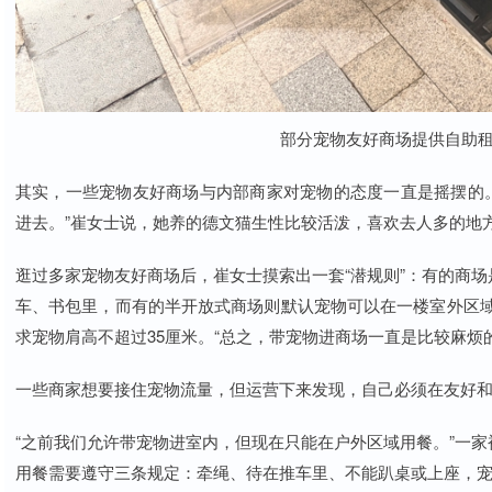
部分宠物友好商场提供自助租
其实，一些宠物友好商场与内部商家对宠物的态度一直是摇摆的。“
进去。”崔女士说，她养的德文猫生性比较活泼，喜欢去人多的地
逛过多家宠物友好商场后，崔女士摸索出一套“潜规则”：有的商场
车、书包里，而有的半开放式商场则默认宠物可以在一楼室外区
求宠物肩高不超过35厘米。“总之，带宠物进商场一直是比较麻烦的
一些商家想要接住宠物流量，但运营下来发现，自己必须在友好和
“之前我们允许带宠物进室内，但现在只能在户外区域用餐。”一家
用餐需要遵守三条规定：牵绳、待在推车里、不能趴桌或上座，宠