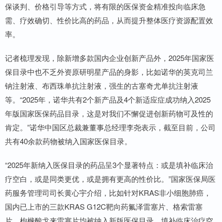
保谈判、价格引导等方式，将有限的医保资金精准投向临床急
需、疗效确切、性价比高的药品，从而提升整体医疗资源配置效
率。
记者梳理发现，除新增多款国内企业创新产品外，2025年国家医
保目录中也不乏外资原研明星产品的身影，比如诺华的英克司兰
钠注射液、布西珠单抗注射液，强生的古塞奇尤单抗注射液
等。“2025年，诺华共有2个新产品及4个新适应症成功纳入2025
年版国家医保药品目录，这是对我们不懈促进创新药物可及性的
肯定。”诺华中国区总裁兼董事总经理李尧表示，截至目前，公司
共有40余款药物被纳入国家医保目录。
“2025年新纳入医保目录的药品呈3个显著特点：或是填补临床治
疗空白，或是同类更优，或是拥有更高的性价比。”国家医保局医
药服务管理司司长黄心宇介绍，比如针对KRAS非小细胞肺癌，
国内已上市的三款KRAS G12C靶向药氟泽雷塞片、格索雷塞
片、枸橼酸戈来雷塞片均被纳入新版医保目录，填补临床治疗空