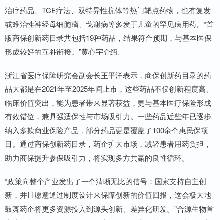
治疗药品、TCE疗法、双特异性抗体等热门靶点药物，也有复发
或难治性神经母细胞瘤、戈谢病等多发于儿童的罕见病用药。“首
版商保创新药目录共包括19种药品，结果符合预期，与基本医保
形成较好的互补衔接。”黄心宇介绍。
浙江省医疗保障研究会副会长王平洋表示，商保创新药目录的药
品大都是在2021年至2025年间上市，这些药品不仅创新程度高、
临床价值突出，能为患者带来显著获益，更与基本医疗保险形成
有效错位，兼具强适保性与市场吸引力。一些药品近些年已逐步
纳入多款商业保险产品，部分药品更是覆盖了100余个惠民保项
目。通过商保创新药目录，药企扩大市场，减轻患者用药负担，
助力商保提升参保吸引力，将实现多方共赢的良性循环。
“政策向整个产业发出了一个清晰无比的信号：国家支持自主创
新，并且愿意通过制度设计来保障创新的价值回报，这会极大地
鼓舞药企将更多资源投入到源头创新、差异化研发。”合源生物首