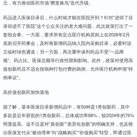
元，有力推动医药市场“腾笼换鸟”迭代升级。
药品进入医保目录后，什么时候才能在医院开到？针对“进得了目
录却进不了医院”这个公众关注的老大难问题，此次政策打出了一
套组合拳。一方面，要求所有定点医疗机构原则上在2026年2月
底前召开药事会，及时将新增药品纳入院内采购目录，必要时设
立临时绿色通道；另一方面，再次重申谈判药品不受“一品两
规”、药占比、医保总额等行政性限制影响。此外，政策对使用高
值创新药且不适合按病种打包付费的病例，允许医疗机构申报“特
例单议”。
高价值创新药加快落地
据了解，基本医保目录新增药品中，有50种是1类创新药，其中
多款是近年获批的1类创新药，总体成功率88%，较2024年的76%
明显提高。这不仅是对“真创新”“差异化创新”的明确支持，也反映
出医保支付从“被动埋单”向“战略购买”“价值购买”转型，即通过医