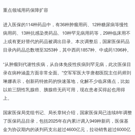
重点领域用药保障扩容
进入医保的114种药品中，有36种肿瘤用药、12种糖尿病等慢性
病用药、13种抗感染类药品、10种罕见病用药等，29种临床用不
上或有更好替代的药品被调出目录。本次调整后，国家医保药品
目录内药品总数增至3253种，其中西药1857种、中成药1396种。
“从肿瘤到代谢性疾病，从自体免疫性疾病到罕见病，此次医保目
录在病种涵盖方面非常全面。”空军军医大学唐都医院主任药师刘
琳娜表示，创新药特效药的快速落地，化解不少临床痛点，比如
以前三阴性乳腺癌、胰腺癌无药可用，现在患者买得起也用得
上。
国家医保局党组书记、局长章轲介绍，国家医保局已连续8年调整
了医保药品目录，包括2025年在内累计调入949种新药，医保基
金为协议期内的谈判药支出超过4600亿元，拉动销售超过6000亿