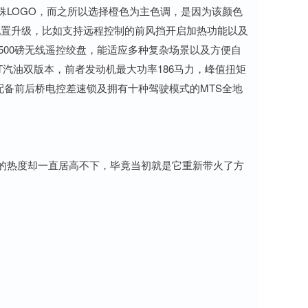
殊LOGO，而之所以选择橙色为主色调，是因为该颜色
配置升级，比如支持远程控制的前风挡开启加热功能以及
及9500磅无线遥控绞盘，能适应多种复杂场景以及方便自
.0T汽油双版本，前者发动机最大功率186马力，峰值扭矩
米，配备前后桥电控差速锁及拥有十种驾驶模式的MTS全地
0的热度却一直居高不下，毕竟当初就是它重新带火了方