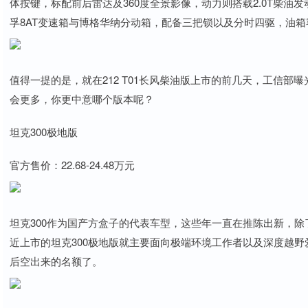
体按键，标配前后雷达及360度全景影像，动力则搭载2.0T柴油发
孚8AT变速箱与博格华纳分动箱，配备三把锁以及分时四驱，油箱容
值得一提的是，就在212 T01长风柴油版上市的前几天，工信部曝
会更多，你更中意哪个版本呢？
坦克300极地版
官方售价：22.68-24.48万元
坦克300作为国产方盒子的代表车型，这些年一直在推陈出新，
近上市的坦克300极地版就主要面向极端环境工作者以及深度越野
后空出来的名额了。