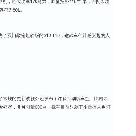
动机，最大功率170马力，峰值扭矩415牛·米，匹配采埃
积为80L。
光了双门敞篷短轴版的212 T10，这款车估计感兴趣的人
除了常规的更新改款外还发布了许多特别版车型，比如最
爱好者，并且限量300台，截至目前只剩下少量有人退订