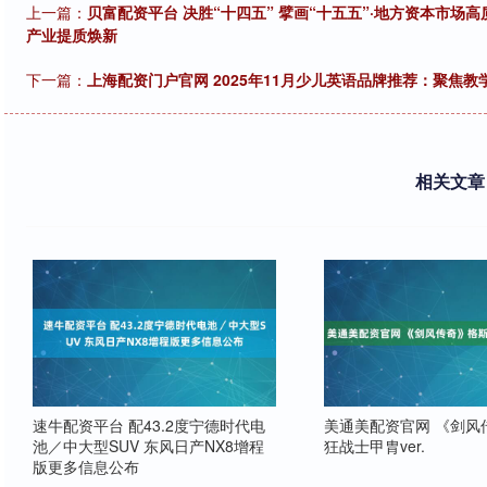
上一篇：
贝富配资平台 决胜“十四五” 擘画“十五五”·地方资本市
产业提质焕新
下一篇：
上海配资门户官网 2025年11月少儿英语品牌推荐：聚焦
相关文章
速牛配资平台 配43.2度宁德时代电
美通美配资官网 《剑风
池／中大型SUV 东风日产NX8增程
狂战士甲胄ver.
版更多信息公布