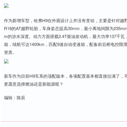
作为新增车型，哈弗H9在外观设计上并没有变动，主要是针对越野配
R18的AT越野轮胎，车身姿态提高30mm，最小离地间隙为235mm
m的涉水深度。动力方面搭载2.4T柴油发动机，最大功率137千瓦，
箱，续航可达1400km，匹配9速自动变速箱，配备前后桥电控限
资质。
新车作为目前H9车系的顶配版本，各项配置基本都直接拉满了，不
更愿意选择燃油还是新能源呢？
编辑：陈辰