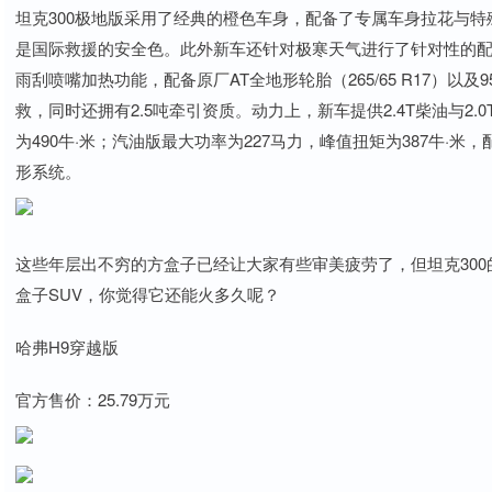
坦克300极地版采用了经典的橙色车身，配备了专属车身拉花与特
是国际救援的安全色。此外新车还针对极寒天气进行了针对性的
雨刮喷嘴加热功能，配备原厂AT全地形轮胎（265/65 R17）以
救，同时还拥有2.5吨牵引资质。动力上，新车提供2.4T柴油与2
为490牛·米；汽油版最大功率为227马力，峰值扭矩为387牛·
形系统。
这些年层出不穷的方盒子已经让大家有些审美疲劳了，但坦克30
盒子SUV，你觉得它还能火多久呢？
哈弗H9穿越版
官方售价：25.79万元