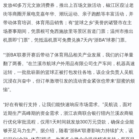
发放40多万元文旅消费券，推出上百场文旅活动，椒江区葭沚老
街等商圈开展电竞嘉年华、潮玩运动、亲子跑酷等丰富活动，并
带动体育培训、体育用品销售；有“篮球之乡”美誉的诸暨市在主
场赛事期间，凭票根可免西施故里等景区首道门票；温州市推出
机票即“门票”，凭抵温机票可免费兑换7天内“浙BA”球赛门票。
“‘浙BA’联赛开赛后带动了体育用品相关产业发展，我们的订单量
翻了两番。”在兰溪市航球户外用品有限公司生产车间，机器高速
运转，一批批崭新的篮球正被打包发往各地，该企业负责人吴航
沉浸在兴奋中，但订单激增引发的流动资金紧张也带来“甜蜜的烦
恼”。
“好在有银行支持，让我们能快速响应市场需求。”吴航说，面对
近期生产高峰期的资金需求，浙江农商联合银行辖内兰溪农商银
行优化审批流程，仅用1天时间就发放300万元贷款，确保企业能
够开足马力生产。据介绍，随着“浙BA”联赛影响力持续扩大，该
行深化“金融+体育”模式，为更多小微企业提供精准支持；截至目