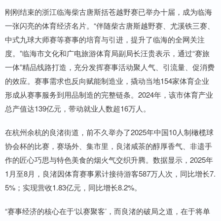
刚刚结束的浙江临海柴古唐斯括苍越野赛已举办十届，成为临海
一张闪亮的体育经济名片。“伴随柴古唐斯越野赛、尤溪铁三赛、
中式九球大师赛等赛事的培育与引进，提升了临海的全网关注
度。”临海市文化和广电旅游体育局副局长汪贵表示，通过“赛旅
一体”精品线路打造，充分发挥赛事活动聚人气、引流量、促消费
的效应。赛事需求也反向赋能制造业，撬动当地154家体育企业
形成从赛事服务到用品制造的完整链条。2024年，该市体育产业
总产值达139亿元，带动就业人数超16万人。
在杭州余杭的良渚街道，前不久举办了2025年中国10人制橄榄球
协会杯的比赛，赛场外、集市里，良渚咸茶的醇厚香气、非遗手
作的匠心巧思与特色美食的烟火气交织升腾。数据显示，2025年
1月至8月，良渚因体育赛事累计接待游客587万人次，同比增长7.
5%；实现营收1.83亿元，同比增长8.2%。
“赛事经济的核心在于‘以赛聚客’，而良渚的破局之道，在于将单