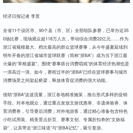
经济日报记者 李景
全省11个设区市、90个县（市、区）全部组队参赛，已举办近35
0场比赛，现场观众超118万人次，带动综合消费22亿元……作为
浙江省规模最大、档次最高的群众篮球赛事，从今年盛夏延续到
明年开春的浙江省城市篮球联赛（简称“浙BA”）成为当下浙江最
火爆的“草根盛宴”。围绕“赛事搭台消费唱戏”的体育经济热潮也是
一浪高过一浪。如今，赛程过半的“浙BA”已经在篮球赛事与城市
消费场景之间架起桥梁，释放体育促消费的强大动能。
借助“浙BA”这波流量，浙江各地精准施策，推出形式多样的促销
手段。对本地观众，通过重点发放文旅优惠券、非遗体验券、体
育消费券，引导赛后消费；对外地游客，通过精心准备包含特色
小吃试用装、精美景点折页、赛事文创、专属折扣券的“文旅福
袋”，让其带走“浙江味道”与“浙BA记忆”，吸引复游。