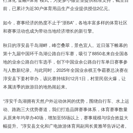
前，已累计为近30户体育用品生产企业提供授信2亿元。
如今，赛事经济的热度不止于“浙BA”，各地丰富多样的体育社区
和赛事活动也成为带动当地经济增长的新引擎。
秋日的淳安县千岛湖畔，峰峦叠翠，景色宜人。近日落下帷幕的
第十九届中国环千岛湖公路自行车赛，吸引了8850名来自全国各
地的业余公路自行车选手，创下中国业余公路自行车单日赛事参
与人数新纪录。与此同时，2025年全国业余棋王争霸赛总决赛在
淳安县下姜村举办，该比赛持续到12月1日，村里民宿火爆，让
本属淡季的旅游目的地热闹起来。
“淳安千岛湖拥有天然户外运动休闲的优势，围绕自行车、水上运
动、路跑三大优势赛道，我们打造品牌赛事体系，体育赛事数量
从原来年均举办40场，增加至55场以上，赛事规模与综合效益大
幅提升。”淳安县文化和广电旅游体育局副局长黄雅琴告诉记者。