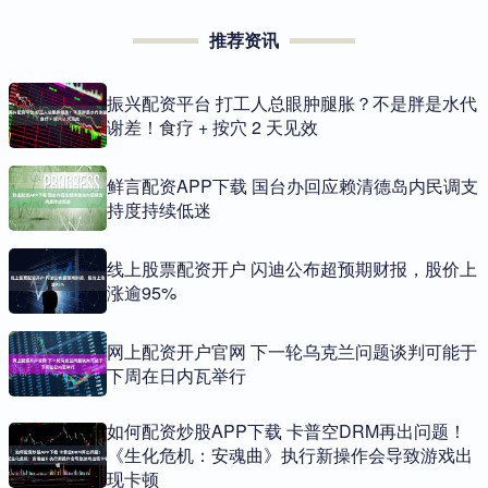
推荐资讯
振兴配资平台 打工人总眼肿腿胀？不是胖是水代
谢差！食疗 + 按穴 2 天见效
鲜言配资APP下载 国台办回应赖清德岛内民调支
持度持续低迷
线上股票配资开户 闪迪公布超预期财报，股价上
涨逾95%
网上配资开户官网 下一轮乌克兰问题谈判可能于
下周在日内瓦举行
如何配资炒股APP下载 卡普空DRM再出问题！
《生化危机：安魂曲》执行新操作会导致游戏出
现卡顿