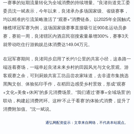
一赛事的短期流量转化为全域消费的持续增量。”良渚街道党工委
委员沈一斌表示，今年以来，良渚承办多场国家级、省级赛事，
均以精准的引流策略激活了“观赛+”消费链条。以2025年全国触式
橄榄球冠军赛为例，这场国家级赛事直接吸引近900名运动员参
赛，赛前一周，良渚辖区内酒店民宿搜索量暴增300%，赛事3天
就带动吃住行游购娱总体消费达149.04万元。
在冠军赛期间，良渚同步启用了长约1公里的共富小径，这条路一
端连着赛场，一端串起良渚未来乡村的田园风光与文化景观。游
客观赛之余，可到厨娘共富工坊品尝农家味道，去非遗市集挑选
黑陶文创、体验拓印手作，在稻田边感受乡村景致，形成“观赛
+文化+美食+休闲”的多元消费场景。“我们通过‘赛事+全域场景’的
联动，构建起消费闭环。这种‘不止于看赛’的体验式消费，提升了
消费附加值。”沈一斌说。
通弘网配资提示：文章来自网络，不代表本站观点。